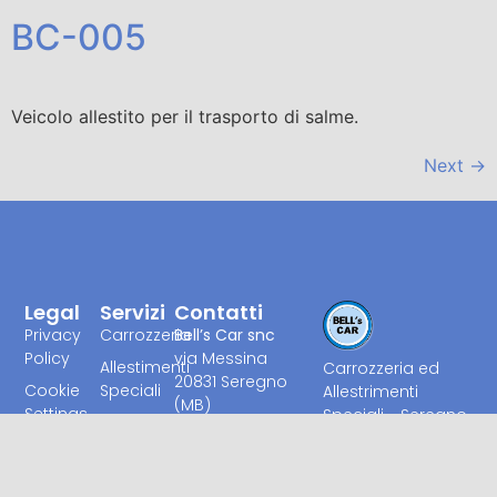
BC-005
Veicolo allestito per il trasporto di salme.
Next
→
Legal
Servizi
Contatti
Privacy
Carrozzeria
Bell’s Car snc
Policy
via Messina
Allestimenti
Carrozzeria ed
20831 Seregno
Cookie
Speciali
Allestrimenti
(MB)
Settings
Speciali - Seregno
Noleggio
tel. 0362 222214
MB
cel 335 576 1053
Usato
email:
Azienda con
Veicoli