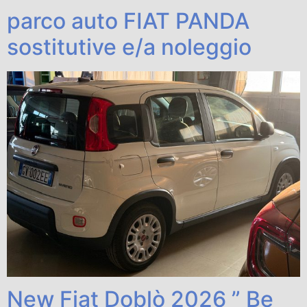
parco auto FIAT PANDA
sostitutive e/a noleggio
New Fiat Doblò 2026 ” Be