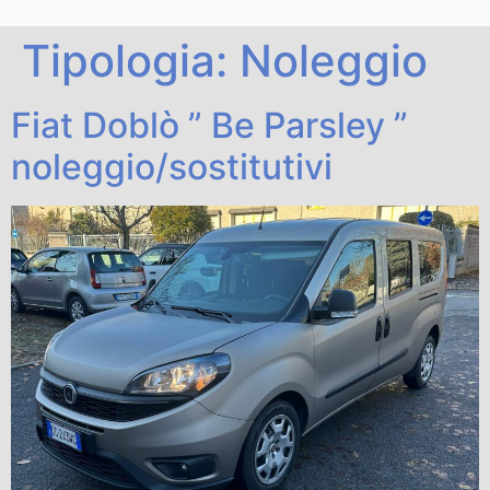
Tipologia:
Noleggio
Fiat Doblò ” Be Parsley ”
noleggio/sostitutivi