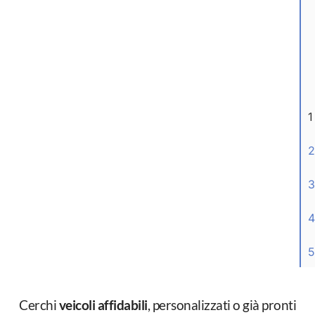
1
2
3
4
5
Cerchi
veicoli affidabili
, personalizzati o già pronti