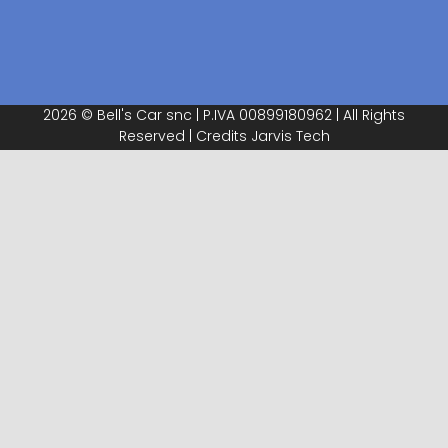
2026 © Bell's Car snc | P.IVA 00899180962 | All Rights
Reserved | Credits
Jarvis Tech