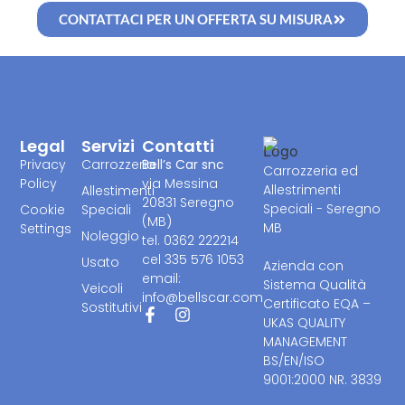
CONTATTACI PER UN OFFERTA SU MISURA
Legal
Servizi
Contatti
Privacy
Carrozzeria
Bell’s Car snc
Carrozzeria ed
Policy
via Messina
Allestrimenti
Allestimenti
20831 Seregno
Speciali - Seregno
Cookie
Speciali
(MB)
MB
Settings
Noleggio
tel. 0362 222214
cel 335 576 1053
Usato
Azienda con
email:
Sistema Qualità
Veicoli
info@bellscar.com
Certificato EQA –
Sostitutivi
UKAS QUALITY
MANAGEMENT
BS/EN/ISO
9001:2000 NR. 3839