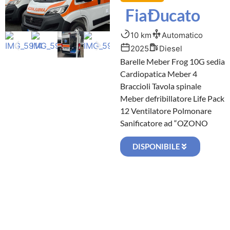
Fiat
Ducato
10 km
Automatico
2025
Diesel
Barelle Meber Frog 10G sedia
Cardiopatica Meber 4
Braccioli Tavola spinale
Meber defribillatore Life Pack
12 Ventilatore Polmonare
Sanificatore ad “OZONO
DISPONIBILE