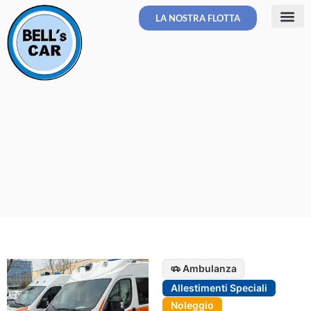
LA NOSTRA FLOTTA
Allestimenti Spe
Veicoli Sos
Ambulanza
Allestimenti Speciali
Noleggio